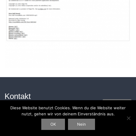
Kontakt
Impressum
Westring 45, 45659 Recklinghausen
Diese Website benutzt Cookies. Wenn du die Website weiter
nutzt, gehen wir von deinem Einverständnis aus.
+49 2361 303 617 - 0
Tel.:
info@midan.eu
OK
Nein