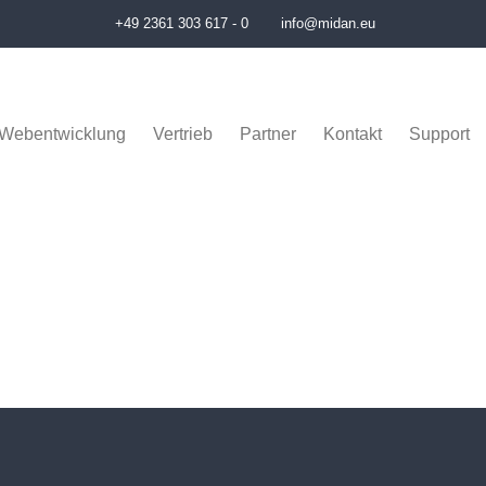
+49 2361 303 617 - 0
info@midan.eu
Webentwicklung
Vertrieb
Partner
Kontakt
Support